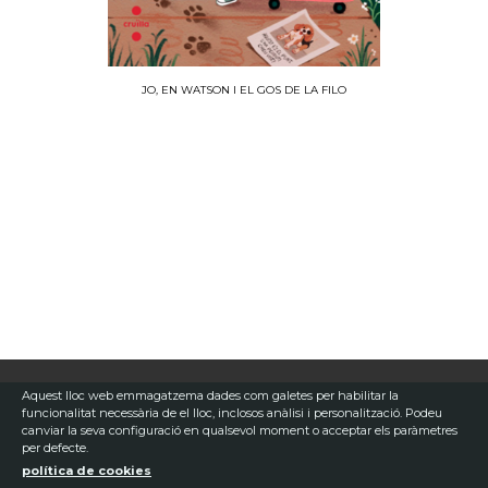
JO, EN WATSON I EL GOS DE LA FILO
Aquest lloc web emmagatzema dades com galetes per habilitar la
funcionalitat necessària de el lloc, inclosos anàlisi i personalització. Podeu
canviar la seva configuració en qualsevol moment o acceptar els paràmetres
per defecte.
política de cookies