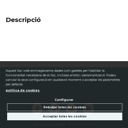
Descripció
Aquest lloc web emmagatzema dades com galetes per habilitar la
funcionalitat necessària de el lloc, inclosos anàlisi i personalització. Podeu
canviar la seva configuració en qualsevol moment o acceptar els paràmetres
per defecte.
política de cookies
Configurar
Rebutjar totes les cookies
Acceptar totes les cookies
Configurar cookies
© Gemma Lienas