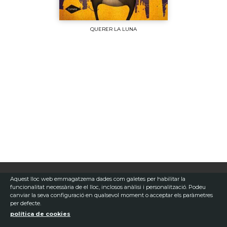
QUERER LA LUNA
Aquest lloc web emmagatzema dades com galetes per habilitar la
funcionalitat necessària de el lloc, inclosos anàlisi i personalització. Podeu
canviar la seva configuració en qualsevol moment o acceptar els paràmetres
per defecte.
política de cookies