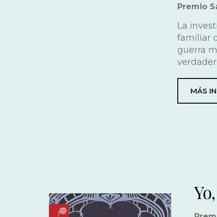
Premio Sa
La inves
familiar
guerra m
verdadero
MÁS I
Yo,
Premi