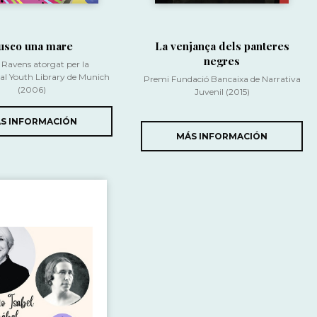
usco una mare
La venjança dels panteres
negres
Ravens atorgat per la
nal Youth Library de Munich
Premi Fundació Bancaixa de Narrativa
(2006)
Juvenil (2015)
S INFORMACIÓN
MÁS INFORMACIÓN