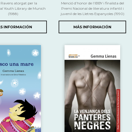
Ravens atorgat per la
Menció d’honor de l’IBBY i finalista del
nal Youth Library de Munich
Premi Nacional de literatura infantil i
(1988)
juvenil de les Lletres Espanyoles (1990)
S INFORMACIÓN
MÁS INFORMACIÓN