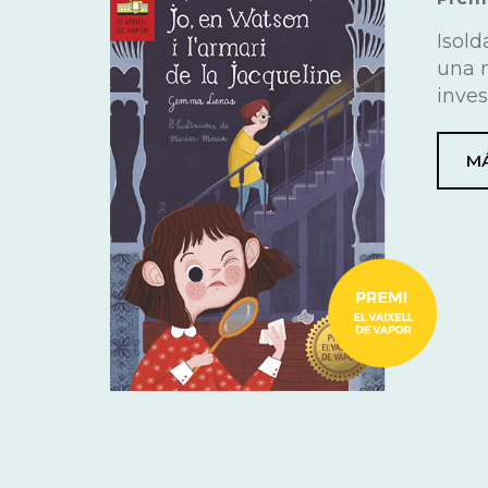
Isold
una 
inves
MÁ